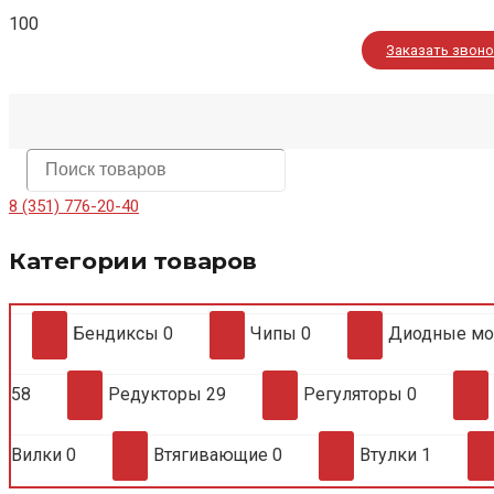
Заказать звон
8 (351) 776-20-40
Категории товаров
Бендиксы
0
Чипы
0
Диодные м
58
Редукторы
29
Регуляторы
0
Вилки
0
Втягивающие
0
Втулки
1