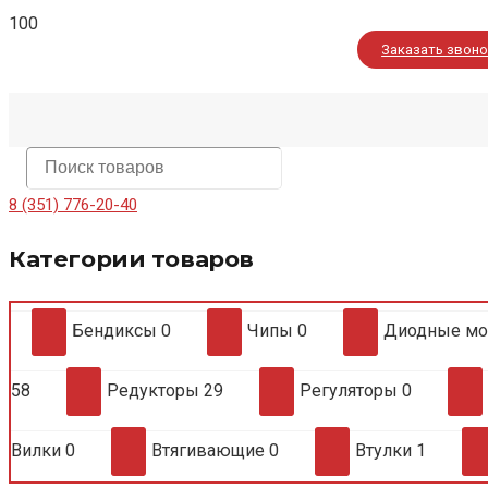
Заказать звон
8 (351) 776-20-40
Категории товаров
Бендиксы
0
Чипы
0
Диодные м
58
Редукторы
29
Регуляторы
0
Вилки
0
Втягивающие
0
Втулки
1