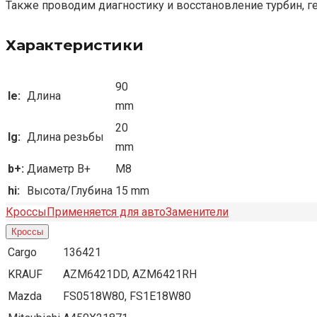
Также проводим диагностику и восстановление турбин, г
Характеристики
90
le:
Длина
mm
20
lg:
Длина резьбы
mm
b+:
Диаметр B+
M8
hi:
Высота/Глубина
15 mm
Кроссы
Применяется для авто
Заменители
Кроссы
Cargo
136421
KRAUF
AZM6421DD, AZM6421RH
Mazda
FS0518W80, FS1E18W80