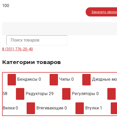
Заказать звон
8 (351) 776-20-40
Категории товаров
Бендиксы
0
Чипы
0
Диодные м
58
Редукторы
29
Регуляторы
0
Вилки
0
Втягивающие
0
Втулки
1