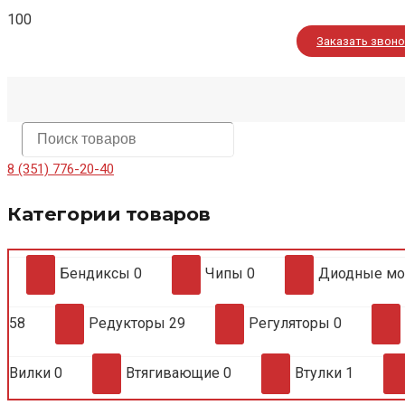
Заказать звон
8 (351) 776-20-40
Категории товаров
Бендиксы
0
Чипы
0
Диодные м
58
Редукторы
29
Регуляторы
0
Вилки
0
Втягивающие
0
Втулки
1