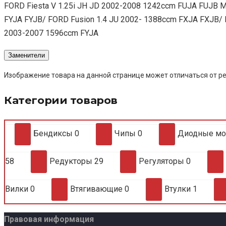
FORD Fiesta V 1.25i JH JD 2002-2008 1242ccm FUJA FUJB 
FYJA FYJB/ FORD Fusion 1.4 JU 2002- 1388ccm FXJA FXJB/ 
2003-2007 1596ccm FYJA
Заменители
Изображение товара на данной странице может отличаться от ре
Категории товаров
Бендиксы
0
Чипы
0
Диодные м
58
Редукторы
29
Регуляторы
0
Вилки
0
Втягивающие
0
Втулки
1
Правовая информация