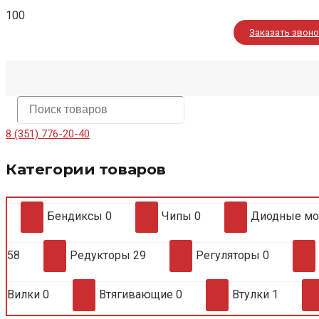
Заказать звон
8 (351) 776-20-40
Категории товаров
Бендиксы
0
Чипы
0
Диодные м
58
Редукторы
29
Регуляторы
0
Вилки
0
Втягивающие
0
Втулки
1