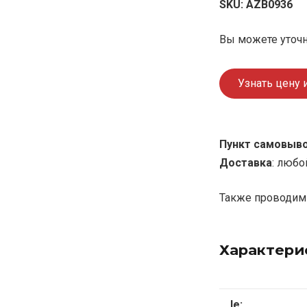
SKU:
AZB0936
Вы можете уточн
Узнать цену 
Пункт самовыв
Доставка
: любо
Также проводим 
Характери
le: