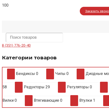
Заказать звон
8 (351) 776-20-40
Категории товаров
Бендиксы
0
Чипы
0
Диодные м
58
Редукторы
29
Регуляторы
0
Вилки
0
Втягивающие
0
Втулки
1