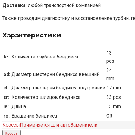
Доставка
: любой транспортной компанией.
Также проводим диагностику и восстановление турбин, г
Характеристики
13
te:
Количество зубьев бендикса
pcs
34
od:
Диаметр шестерни бендикса внешний
mm
id:
Диаметр шестерни бендикса внутренний
17 mm
sr:
Количество шлицов бендикса
33 pcs
le:
Длина
15 mm
ro:
Вращение бендикса
CR
Кроссы
Применяется для авто
Заменители
Кроссы