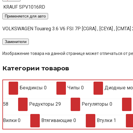
KRAUF
SPV1016RD
Применяется для авто
VOLKSWAGEN Touareg 3.6 V6 FSI 7P [CGRA] , [CEYA] , [CMTA
Заменители
Изображение товара на данной странице может отличаться от ре
Категории товаров
Бендиксы
0
Чипы
0
Диодные м
58
Редукторы
29
Регуляторы
0
Вилки
0
Втягивающие
0
Втулки
1