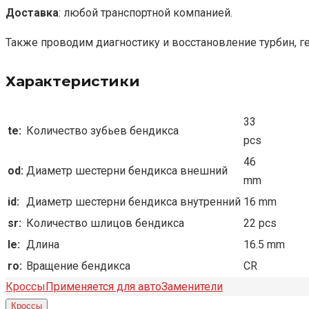
Доставка
: любой транспортной компанией.
Также проводим диагностику и восстановление турбин, г
Характеристики
33
te:
Количество зубьев бендикса
pcs
46
od:
Диаметр шестерни бендикса внешний
mm
id:
Диаметр шестерни бендикса внутренний
16 mm
sr:
Количество шлицов бендикса
22 pcs
le:
Длина
16.5 mm
ro:
Вращение бендикса
CR
Кроссы
Применяется для авто
Заменители
Кроссы