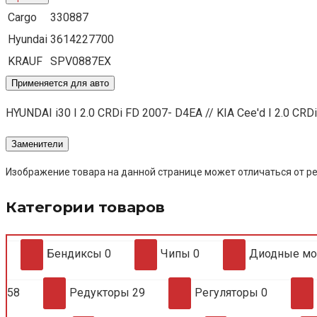
Cargo
330887
Hyundai
3614227700
KRAUF
SPV0887EX
Применяется для авто
HYUNDAI i30 I 2.0 CRDi FD 2007- D4EA // KIA Cee'd I 2.0 CRD
Заменители
Изображение товара на данной странице может отличаться от ре
Категории товаров
Бендиксы
0
Чипы
0
Диодные м
58
Редукторы
29
Регуляторы
0