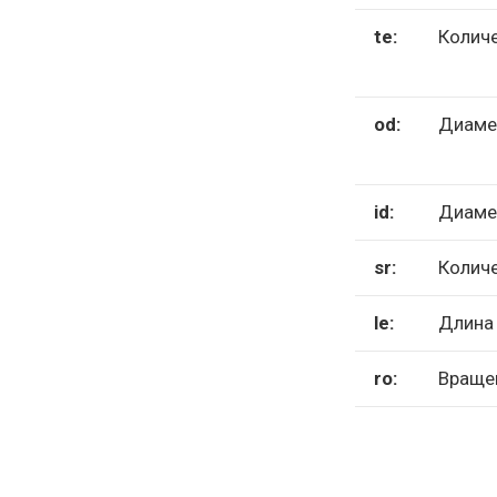
te:
Количе
od:
Диаме
id:
Диаме
sr:
Колич
le:
Длина
ro:
Враще