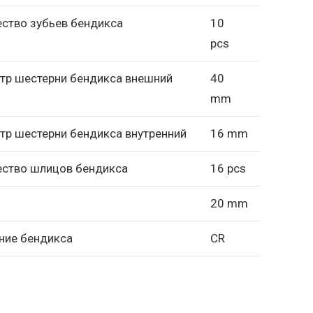
ство зубьев бендикса
10
pcs
тр шестерни бендикса внешний
40
mm
тр шестерни бендикса внутренний
16 mm
ество шлицов бендикса
16 pcs
20 mm
ние бендикса
CR