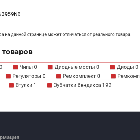
N3959NB
а на данной странице может отличаться от реального товара.
 товаров
0
Чипы
0
Диодные мосты
0
Диоды
0
Регуляторы
0
Ремкомплект
0
Ремкомп
Втулки
1
Зубчатки бендикса
192
ормация