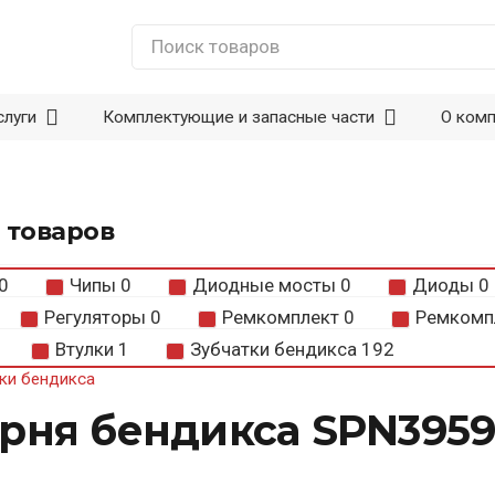
слуги
Комплектующие и запасные части
О ком
 товаров
0
Чипы
0
Диодные мосты
0
Диоды
0
Регуляторы
0
Ремкомплект
0
Ремкомп
Втулки
1
Зубчатки бендикса
192
ки бендикса
рня бендикса SPN395