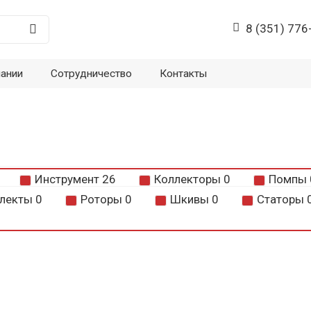
8 (351) 776
пании
Сотрудничество
Контакты
Инструмент
26
Коллекторы
0
Помпы
лекты
0
Роторы
0
Шкивы
0
Статоры
9