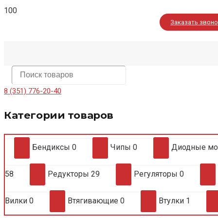
Заказать звон
8 (351) 776-20-40
Категории товаров
Бендиксы
0
Чипы
0
Диодные м
58
Редукторы
29
Регуляторы
0
Вилки
0
Втягивающие
0
Втулки
1