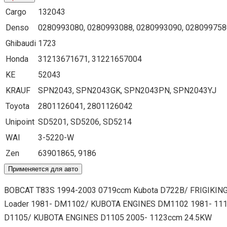
Cargo
132043
Denso
0280993080, 0280993088, 0280993090, 028099758
Ghibaudi
1723
Honda
31213671671, 31221657004
KE
52043
KRAUF
SPN2043, SPN2043GK, SPN2043PN, SPN2043YJ
Toyota
2801126041, 2801126042
Unipoint
SD5201, SD5206, SD5214
WAI
3-5220-W
Zen
63901865, 9186
Применяется для авто
BOBCAT T83S 1994-2003 0719ccm Kubota D722B/ FRIGIKING 
Loader 1981- DM1102/ KUBOTA ENGINES DM1102 1981- 1115
D1105/ KUBOTA ENGINES D1105 2005- 1123ccm 24.5KW