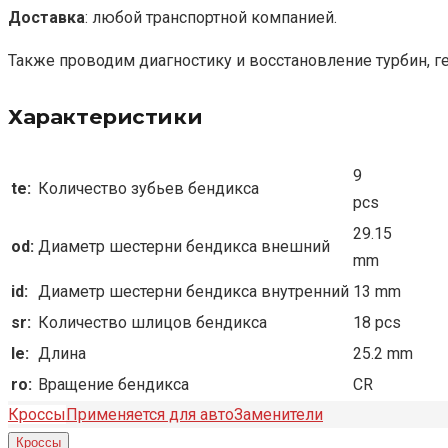
Доставка
: любой транспортной компанией.
Также проводим диагностику и восстановление турбин, г
Характеристики
9
te:
Количество зубьев бендикса
pcs
29.15
od:
Диаметр шестерни бендикса внешний
mm
id:
Диаметр шестерни бендикса внутренний
13 mm
sr:
Количество шлицов бендикса
18 pcs
le:
Длина
25.2 mm
ro:
Вращение бендикса
CR
Кроссы
Применяется для авто
Заменители
Кроссы