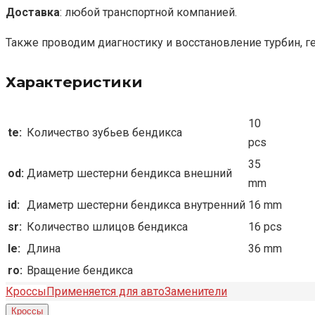
Доставка
: любой транспортной компанией.
Также проводим диагностику и восстановление турбин, г
Характеристики
10
te:
Количество зубьев бендикса
pcs
35
od:
Диаметр шестерни бендикса внешний
mm
id:
Диаметр шестерни бендикса внутренний
16 mm
sr:
Количество шлицов бендикса
16 pcs
le:
Длина
36 mm
ro:
Вращение бендикса
Кроссы
Применяется для авто
Заменители
Кроссы