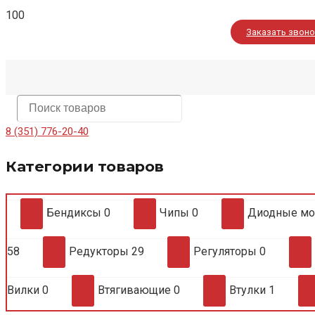
Заказать звон
8 (351) 776-20-40
Категории товаров
Бендиксы
0
Чипы
0
Диодные м
58
Редукторы
29
Регуляторы
0
Вилки
0
Втягивающие
0
Втулки
1