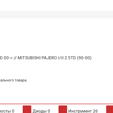
 00-> // MITSUBISHI PAJERO I/II 2.5TD (90-00)
ального товара.
мосты
0
Диоды
0
Инструмент
26