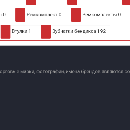
ры
0
Ремкомплект
0
Ремкомплекты
0
Втулки
1
Зубчатки бендикса
192
Торговые марки, фотографии, имена брендов являются с