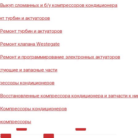
8 (351) 776-20-40
Выкуп сломанных и б/у компрессоров кондиционера
т турбин и актуаторов
Ремонт турбин и актуаторов
Заказать звонок
Ремонт клапана Westegate
Ремонт и программирование электронных актуаторов
тующие и запасные части
рессоры кондиционеров
Восстановленные компрессора кондиционера и запчасти к н
мосты
0
Диоды
0
Инструмент
26
Компрессоры кондиционеров
окомпрессоры
ры
0
Ремкомплект
0
Ремкомплекты
0
нии