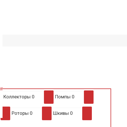
им
Коллекторы
0
Помпы
0
Роторы
0
Шкивы
0