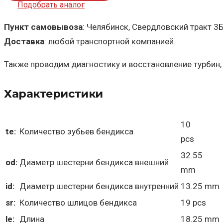
Подобрать аналог
Пункт самовывоза
: Челябинск, Свердловский тракт 3
Доставка
: любой транспортной компанией.
Также проводим диагностику и восстановление турбин,
Характеристики
10
te:
Количество зубьев бендикса
pcs
32.55
od:
Диаметр шестерни бендикса внешний
mm
id:
Диаметр шестерни бендикса внутренний
13.25 mm
sr:
Количество шлицов бендикса
19 pcs
le:
Длина
18.25 mm