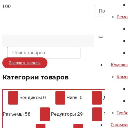
Ремон
Заказать звонок
Комплек
Категории товаров
Комп
Бендиксы
0
Чипы
0
Диодные 
Турб
Разъемы
58
Редукторы
29
Регулято
О компа