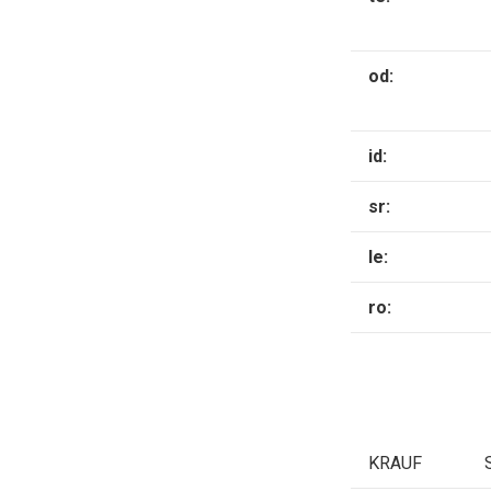
od:
id:
sr:
le:
ro:
KRAUF