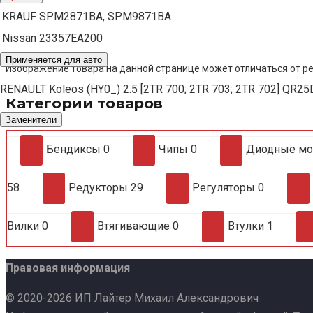
KRAUF
SPM2871BA, SPM9871BA
Nissan
23357EA200
Применяется для авто
Изображение товара на данной странице может отличаться от ре
RENAULT Koleos (HY0_) 2.5 [2TR 700; 2TR 703; 2TR 702] QR25
Категории товаров
Заменители
Бендиксы
0
Чипы
0
Диодные м
58
Редукторы
29
Регуляторы
0
Вилки
0
Втягивающие
0
Втулки
1
Правовая информация
© 2020-2026 ИП Лайтер Михаил Александрович