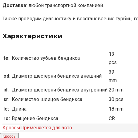
Доставка
: любой транспортной компанией.
Также проводим диагностику и восстановление турбин, г
Характеристики
13
te:
Количество зубьев бендикса
pcs
39
od:
Диаметр шестерни бендикса внешний
mm
id:
Диаметр шестерни бендикса внутренний
20 mm
sr:
Количество шлицов бендикса
30 pcs
le:
Длина
18 mm
ro:
Вращение бендикса
CR
Кроссы
Применяется для авто
Кроссы