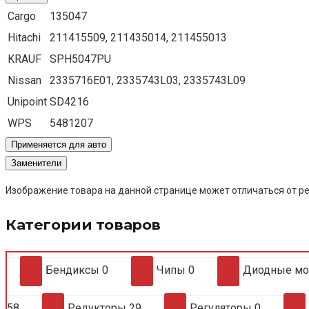
Cargo
135047
Hitachi
211415509, 211435014, 211455013
KRAUF
SPH5047PU
Nissan
2335716E01, 2335743L03, 2335743L09
Unipoint
SD4216
WPS
5481207
Применяется для авто
Заменители
Изображение товара на данной странице может отличаться от ре
Категории товаров
Бендиксы
0
Чипы
0
Диодные м
58
Редукторы
29
Регуляторы
0