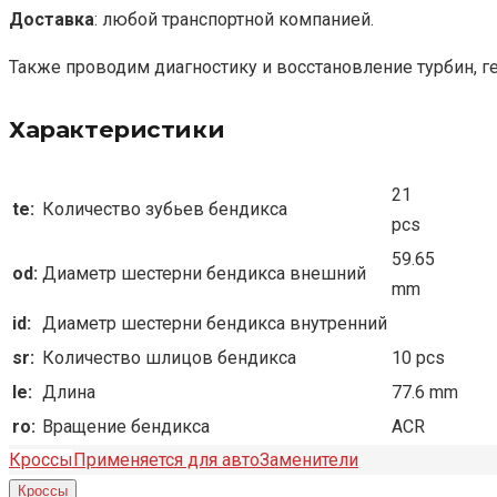
Доставка
: любой транспортной компанией.
Также проводим диагностику и восстановление турбин, г
Характеристики
21
te:
Количество зубьев бендикса
pcs
59.65
od:
Диаметр шестерни бендикса внешний
mm
id:
Диаметр шестерни бендикса внутренний
sr:
Количество шлицов бендикса
10 pcs
le:
Длина
77.6 mm
ro:
Вращение бендикса
ACR
Кроссы
Применяется для авто
Заменители
Кроссы