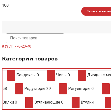
Заказать звон
8 (351) 776-20-40
Категории товаров
Бендиксы
0
Чипы
0
Диодные м
58
Редукторы
29
Регуляторы
0
Вилки
0
Втягивающие
0
Втулки
1