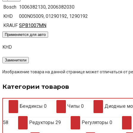
Bosch
1006382130, 2006382030
KHD
000N05009, 01290192, 1290192
KRAUF
SPB1007MN
Применяется для авто
KHD
Заменители
Изображение товара на данной странице может отличаться от ре
Категории товаров
Бендиксы
0
Чипы
0
Диодные м
58
Редукторы
29
Регуляторы
0