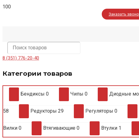
Заказать звон
8 (351) 776-20-40
Категории товаров
Бендиксы
0
Чипы
0
Диодные м
58
Редукторы
29
Регуляторы
0
Вилки
0
Втягивающие
0
Втулки
1