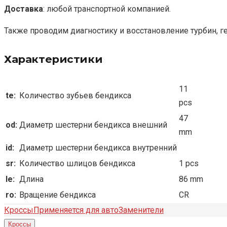
Доставка
: любой транспортной компанией.
Также проводим диагностику и восстановление турбин, г
Характеристики
11
te:
Количество зубьев бендикса
pcs
47
od:
Диаметр шестерни бендикса внешний
mm
id:
Диаметр шестерни бендикса внутренний
sr:
Количество шлицов бендикса
1 pcs
le:
Длина
86 mm
ro:
Вращение бендикса
CR
Кроссы
Применяется для авто
Заменители
Кроссы