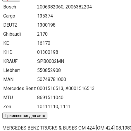
Bosch
2006382060, 2006382204
Cargo
135374
DEUTZ
1300198
Ghibaudi
2170
KE
16170
KHD
01300198
KRAUF
SPB0002MN
Liebherr
550852908
MAN
50748781000
Mercedes Benz
0001516513, A0001516513
MTU
8691511040
Zen
10111110, 1111
Применяется для авто
MERCEDES BENZ TRUCKS & BUSES OM 424 [OM 424] 08.198