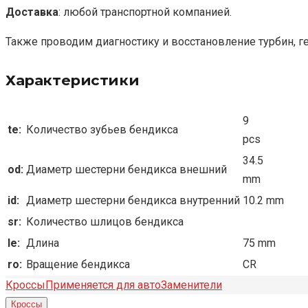
Доставка
: любой транспортной компанией.
Также проводим диагностику и восстановление турбин, г
Характеристики
9
te:
Количество зубьев бендикса
pcs
34.5
od:
Диаметр шестерни бендикса внешний
mm
id:
Диаметр шестерни бендикса внутренний
10.2 mm
sr:
Количество шлицов бендикса
le:
Длина
75 mm
ro:
Вращение бендикса
CR
Кроссы
Применяется для авто
Заменители
Кроссы