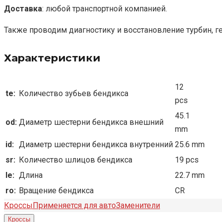
Доставка
: любой транспортной компанией.
Также проводим диагностику и восстановление турбин, г
Характеристики
12
te:
Количество зубьев бендикса
pcs
45.1
od:
Диаметр шестерни бендикса внешний
mm
id:
Диаметр шестерни бендикса внутренний
25.6 mm
sr:
Количество шлицов бендикса
19 pcs
le:
Длина
22.7 mm
ro:
Вращение бендикса
CR
Кроссы
Применяется для авто
Заменители
Кроссы