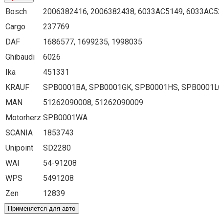
Bosch
2006382416, 2006382438, 6033AC5149, 6033AC5
Cargo
237769
DAF
1686577, 1699235, 1998035
Ghibaudi
6026
Ika
451331
KRAUF
SPB0001BA, SPB0001GK, SPB0001HS, SPB0001L
MAN
51262090008, 51262090009
Motorherz
SPB0001WA
SCANIA
1853743
Unipoint
SD2280
WAI
54-91208
WPS
5491208
Zen
12839
Применяется для авто