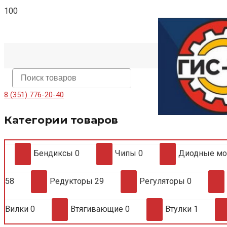
8 (351) 776-20-40
Категории товаров
Бендиксы
0
Чипы
0
Диодные м
58
Редукторы
29
Регуляторы
0
Вилки
0
Втягивающие
0
Втулки
1