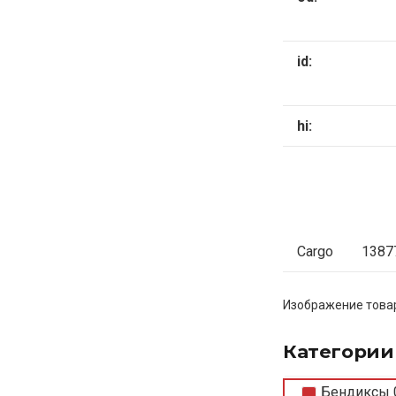
id:
hi:
Cargo
1387
Изображение товар
Категории
Бендиксы