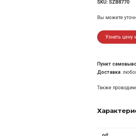
SKU:
SZB8770
Вы можете уточн
Узнать цену 
Пункт самовыв
Доставка
: любо
Также проводим 
Характери
od: