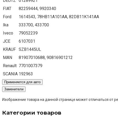
DEUTZ
01289921
FIAT
82259444, 9920340
Ford
1614543, 78HB11A101AA, 82DB11K141AA
Ika
333700, 433700
Iveco
79052239
JCE
6107031
KRAUF
SZB1445UL
MAN
81907010688, 90816901212
Renault
7701007379
SCANIA
192963
Применяется для авто
Заменители
Изображение товара на данной странице может отличаться от ре
Категории товаров