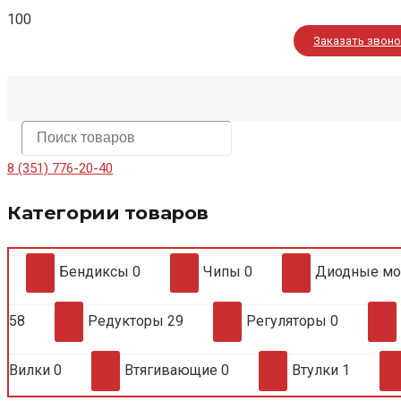
Заказать звон
8 (351) 776-20-40
Категории товаров
Бендиксы
0
Чипы
0
Диодные м
58
Редукторы
29
Регуляторы
0
Вилки
0
Втягивающие
0
Втулки
1