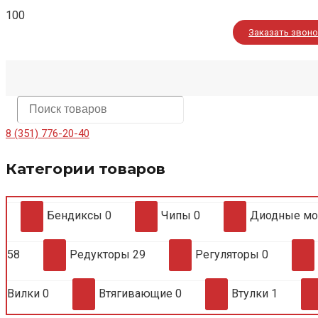
Заказать звон
8 (351) 776-20-40
Категории товаров
Бендиксы
0
Чипы
0
Диодные м
58
Редукторы
29
Регуляторы
0
Вилки
0
Втягивающие
0
Втулки
1