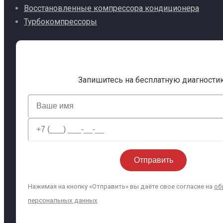
Восстановленные компрессора кондиционера
Турбокомпрессоры
Запишитесь на бесплатную диагности
Нажимая на кнопку «Отправить» вы даёте свое согласие на
об
персональных данных