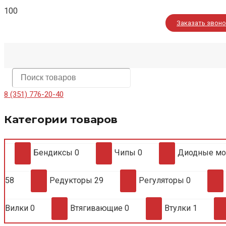
Заказать звон
8 (351) 776-20-40
Категории товаров
Бендиксы
0
Чипы
0
Диодные м
58
Редукторы
29
Регуляторы
0
Вилки
0
Втягивающие
0
Втулки
1