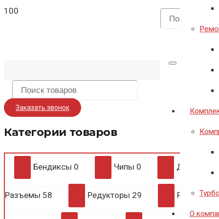
Ремон
Заказать звонок
Комплек
Категории товаров
Комп
Бендиксы
0
Чипы
0
Диодные 
Турб
Разъемы
58
Редукторы
29
Регулято
О компа