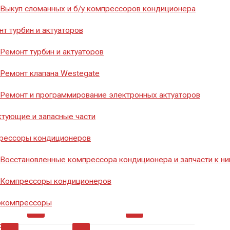
8 (351) 776-20-40
Выкуп сломанных и б/у компрессоров кондиционера
т турбин и актуаторов
Ремонт турбин и актуаторов
Заказать звонок
Ремонт клапана Westegate
Ремонт и программирование электронных актуаторов
тующие и запасные части
рессоры кондиционеров
Восстановленные компрессора кондиционера и запчасти к н
мосты
0
Диоды
0
Инструмент
26
Компрессоры кондиционеров
окомпрессоры
ры
0
Ремкомплект
0
Ремкомплекты
0
нии