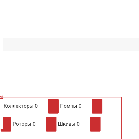
им
Коллекторы
0
Помпы
0
Роторы
0
Шкивы
0