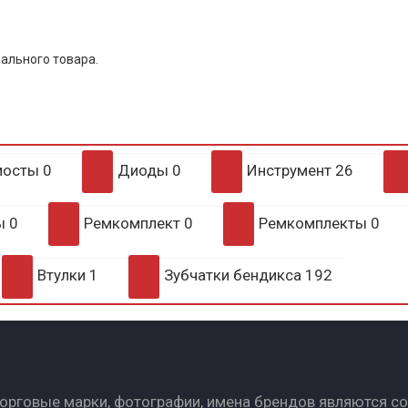
ального товара.
мосты
0
Диоды
0
Инструмент
26
ры
0
Ремкомплект
0
Ремкомплекты
0
Втулки
1
Зубчатки бендикса
192
Торговые марки, фотографии, имена брендов являются с