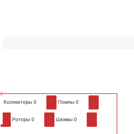
им
Коллекторы
0
Помпы
0
Роторы
0
Шкивы
0