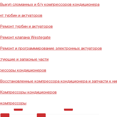
8 (351) 776-20-40
Выкуп сломанных и б/у компрессоров кондиционера
т турбин и актуаторов
Ремонт турбин и актуаторов
Заказать звонок
Ремонт клапана Westegate
Ремонт и программирование электронных актуаторов
тующие и запасные части
рессоры кондиционеров
Восстановленные компрессора кондиционера и запчасти к н
мосты
0
Диоды
0
Инструмент
26
Компрессоры кондиционеров
окомпрессоры
ры
0
Ремкомплект
0
Ремкомплекты
0
нии