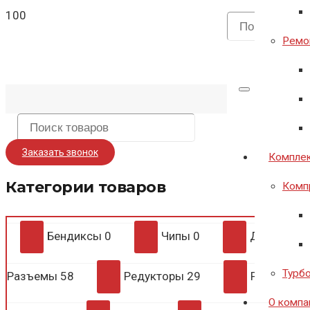
Ремон
Заказать звонок
Комплек
Категории товаров
Комп
Бендиксы
0
Чипы
0
Диодные 
Турб
Разъемы
58
Редукторы
29
Регулято
О компа