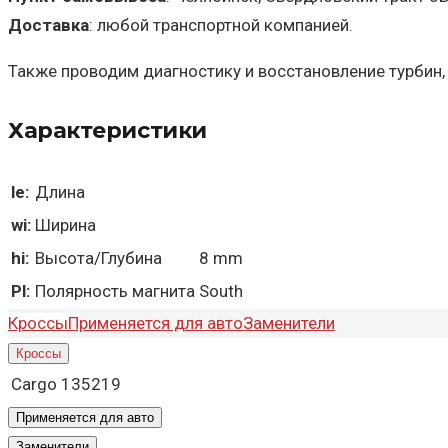
Доставка
: любой транспортной компанией.
Также проводим диагностику и восстановление турбин,
Характеристики
le:
Длина
wi:
Ширина
hi:
Высота/Глубина
8 mm
Pl:
Полярность магнита
South
Кроссы
Применяется для авто
Заменители
Кроссы
Cargo
135219
Применяется для авто
Заменители