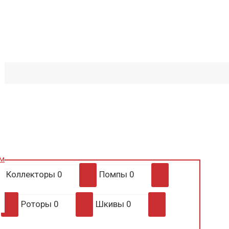
им
Коллекторы
0
Помпы
0
Роторы
0
Шкивы
0