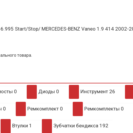
.995 Start/Stop/ MERCEDES-BENZ Vaneo 1.9 414 2002-
ального товара.
мосты
0
Диоды
0
Инструмент
26
ры
0
Ремкомплект
0
Ремкомплекты
0
Втулки
1
Зубчатки бендикса
192