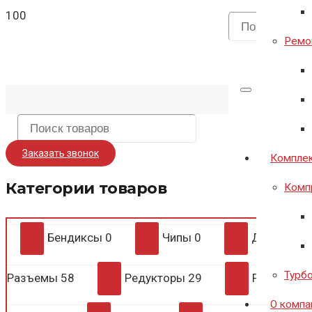
Ремон
Заказать звонок
Комплек
Категории товаров
Комп
Бендиксы
0
Чипы
0
Диодные 
Турб
Разъемы
58
Редукторы
29
Регулято
О компа