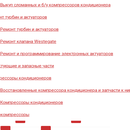
8 (351) 776-20-40
Выкуп сломанных и б/у компрессоров кондиционера
т турбин и актуаторов
Ремонт турбин и актуаторов
Заказать звонок
Ремонт клапана Westegate
Ремонт и программирование электронных актуаторов
тующие и запасные части
рессоры кондиционеров
Восстановленные компрессора кондиционера и запчасти к н
мосты
0
Диоды
0
Инструмент
26
Компрессоры кондиционеров
окомпрессоры
ры
0
Ремкомплект
0
Ремкомплекты
0
нии