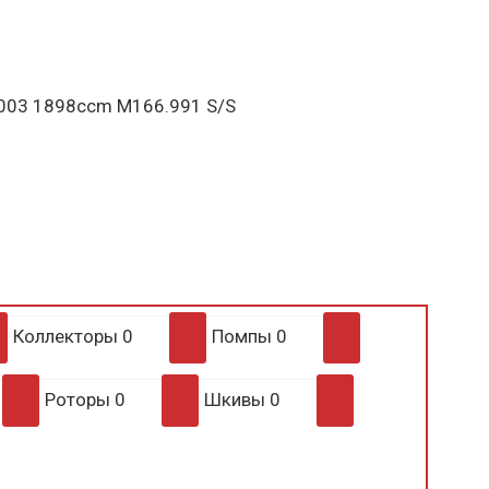
2003 1898ccm M166.991 S/S
Коллекторы
0
Помпы
0
Роторы
0
Шкивы
0