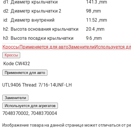
d1:
Диаметр крыльчатки
141.3 ,mm
d2:
Диаметр крыльчатки 2
98 ,mm
id:
Диаметр внутрений
11.52 ,mm
h2:
Высота основания крыльчатки
20.4 ,mm
h3:
Высота посадки крыльчатки
9.6 ,mm
Кроссы
Применяется для авто
Заменители
Используется дл
Кроссы
Kode
CW432
Применяется для авто
UTL9406 Thread: 7/16-14UNF-LH
Заменители
Используется для агрегатов
7048370002, 7048370004
Изображение товара на данной странице может отличаться от ре