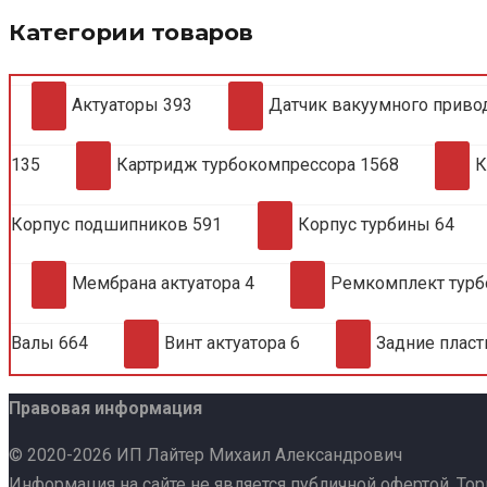
Категории товаров
Актуаторы
393
Датчик вакуумного приво
135
Картридж турбокомпрессора
1568
К
Корпус подшипников
591
Корпус турбины
64
Мембрана актуатора
4
Ремкомплект тур
Валы
664
Винт актуатора
6
Задние плас
Правовая информация
© 2020-2026 ИП Лайтер Михаил Александрович
Информация на сайте не является публичной офертой. То