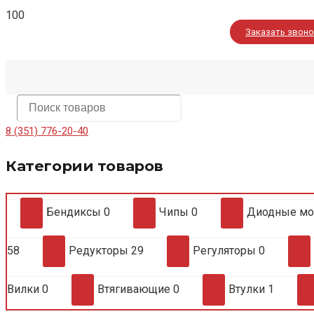
Заказать звон
8 (351) 776-20-40
Категории товаров
Бендиксы
0
Чипы
0
Диодные м
58
Редукторы
29
Регуляторы
0
Вилки
0
Втягивающие
0
Втулки
1