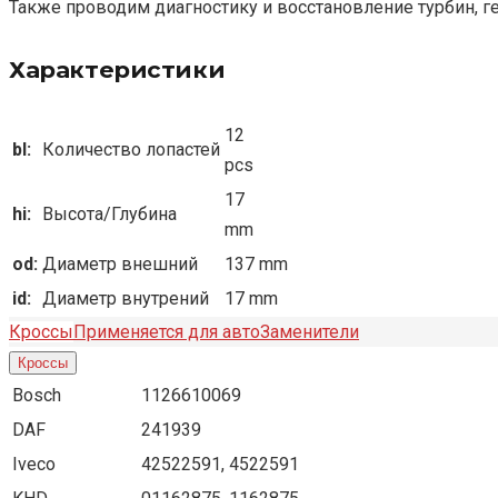
Также проводим диагностику и восстановление турбин, г
Характеристики
12
bl:
Количество лопастей
pcs
17
hi:
Высота/Глубина
mm
od:
Диаметр внешний
137 mm
id:
Диаметр внутрений
17 mm
Кроссы
Применяется для авто
Заменители
Кроссы
Bosch
1126610069
DAF
241939
Iveco
42522591, 4522591