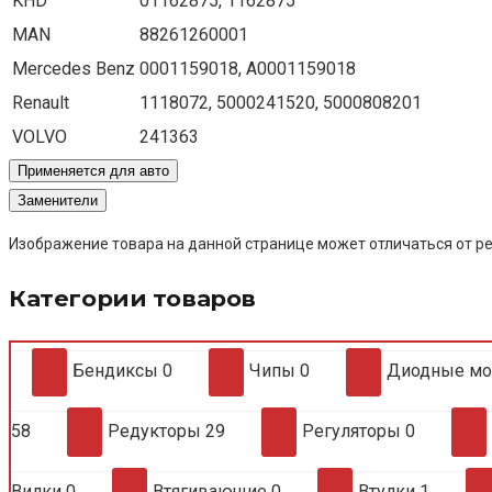
KHD
01162875, 1162875
MAN
88261260001
Mercedes Benz
0001159018, A0001159018
Renault
1118072, 5000241520, 5000808201
VOLVO
241363
Применяется для авто
Заменители
Изображение товара на данной странице может отличаться от ре
Категории товаров
Бендиксы
0
Чипы
0
Диодные м
58
Редукторы
29
Регуляторы
0
Вилки
0
Втягивающие
0
Втулки
1