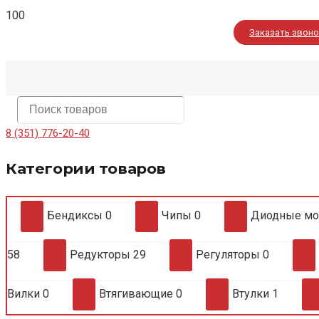
Заказать звон
8 (351) 776-20-40
Категории товаров
Бендиксы
0
Чипы
0
Диодные м
58
Редукторы
29
Регуляторы
0
Вилки
0
Втягивающие
0
Втулки
1