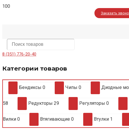
Заказать звон
8 (351) 776-20-40
Категории товаров
Бендиксы
0
Чипы
0
Диодные м
58
Редукторы
29
Регуляторы
0
Вилки
0
Втягивающие
0
Втулки
1