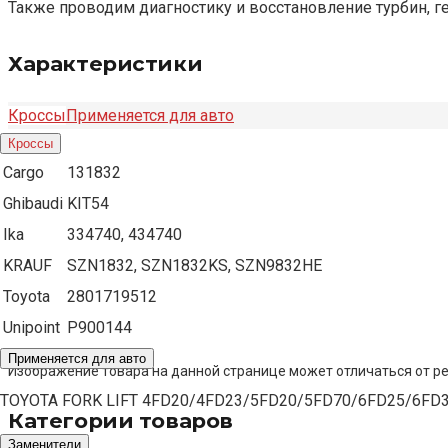
Также проводим диагностику и восстановление турбин, г
Характеристики
Кроссы
Применяется для авто
Кроссы
Cargo
131832
Ghibaudi
KIT54
Ika
334740, 434740
KRAUF
SZN1832, SZN1832KS, SZN9832HE
Toyota
2801719512
Unipoint
P900144
Применяется для авто
Изображение товара на данной странице может отличаться от ре
TOYOTA FORK LIFT 4FD20/4FD23/5FD20/5FD70/6FD25/6FD30
Категории товаров
Заменители