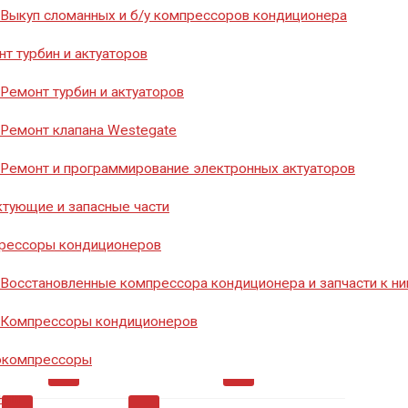
8 (351) 776-20-40
Выкуп сломанных и б/у компрессоров кондиционера
т турбин и актуаторов
Ремонт турбин и актуаторов
Заказать звонок
Ремонт клапана Westegate
Ремонт и программирование электронных актуаторов
тующие и запасные части
рессоры кондиционеров
Восстановленные компрессора кондиционера и запчасти к н
мосты
0
Диоды
0
Инструмент
26
Компрессоры кондиционеров
окомпрессоры
ры
0
Ремкомплект
0
Ремкомплекты
0
нии