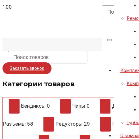
Ремон
Заказать звонок
Комплек
Категории товаров
Комп
Бендиксы
0
Чипы
0
Диодные 
Турб
Разъемы
58
Редукторы
29
Регулято
О компа