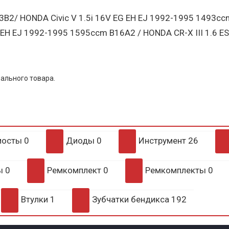
B2/ HONDA Civic V 1.5i 16V EG EH EJ 1992-1995 1493ccm
 EH EJ 1992-1995 1595ccm B16A2 / HONDA CR-X III 1.6 
ального товара.
мосты
0
Диоды
0
Инструмент
26
ры
0
Ремкомплект
0
Ремкомплекты
0
Втулки
1
Зубчатки бендикса
192