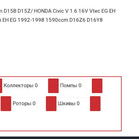
 D15B D15Z/ HONDA Civic V 1.6 16V Vtec EG EH
ESi EH EG 1992-1998 1590ccm D16Z6 D16Y8
Коллекторы
0
Помпы
0
Роторы
0
Шкивы
0