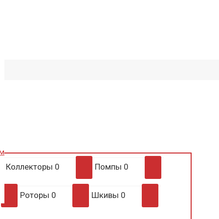
им
Коллекторы
0
Помпы
0
Роторы
0
Шкивы
0