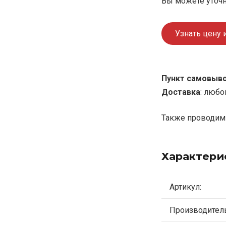
Вы можете уточн
Узнать цену 
Пункт самовыв
Доставка
: любо
Также проводим 
Характери
Артикул:
Производитель