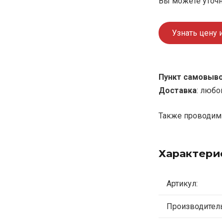
Вы можете уточн
Узнать цену 
Пункт самовыв
Доставка
: любо
Также проводим 
Характери
Артикул:
Производитель