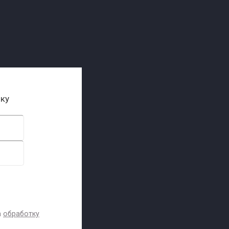
ику
а
обработку