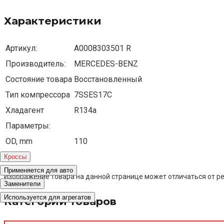
Характеристики
Артикул:
A0008303501 R
Производитель:
MERCEDES-BENZ
Состояние товара
Восстановленный
Тип компрессора
7SSES17C
Хладагент
R134a
Параметры:
OD, mm
110
Кроссы
Применяется для авто
Изображение товара на данной странице может отличаться от ре
Заменители
Используется для агрегатов
Категории товаров