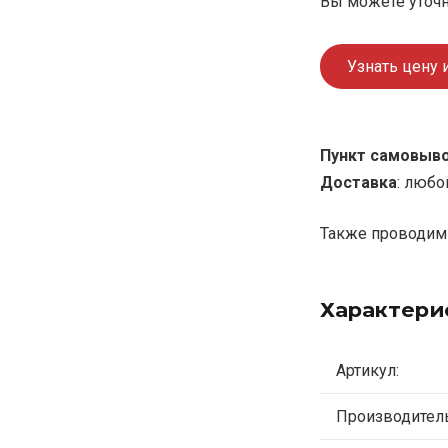
Вы можете уточн
Узнать цену 
Пункт самовыв
Доставка
: любо
Также проводим 
Характери
Артикул:
Производитель