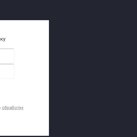
ику
а
обработку