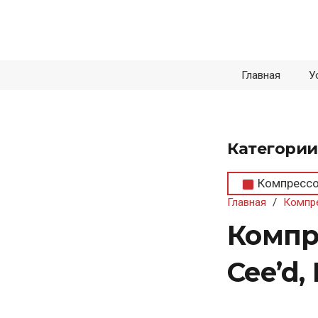
Главная
У
Категории
Компресс
Главная
/
Компр
Компре
Cee’d,