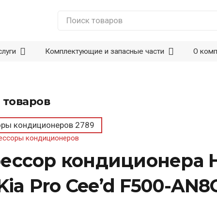
слуги
Комплектующие и запасные части
О ком
 товаров
оры кондиционеров
2789
ессоры кондиционеров
ссор кондиционера Hyu
 Kia Pro Cee’d F500-AN8