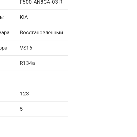
F500-AN8CA-03 R
ь:
KIA
вара
Восстановленный
ора
VS16
R134a
123
5