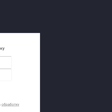
ику
а
обработку