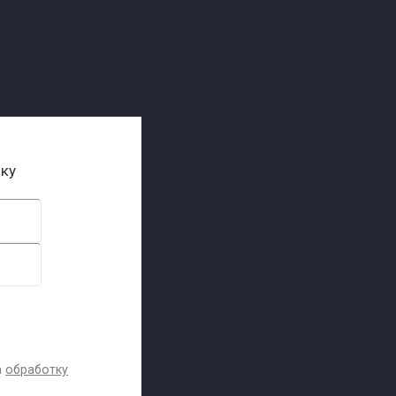
ику
а
обработку