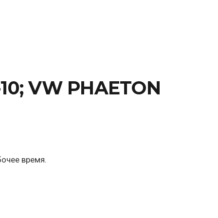
-10; VW PHAETON
бочее время.