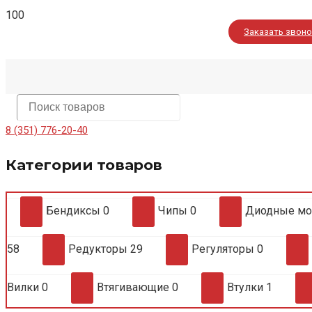
Заказать звон
8 (351) 776-20-40
Категории товаров
Бендиксы
0
Чипы
0
Диодные м
58
Редукторы
29
Регуляторы
0
Вилки
0
Втягивающие
0
Втулки
1