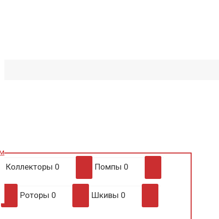
им
Коллекторы
0
Помпы
0
Роторы
0
Шкивы
0