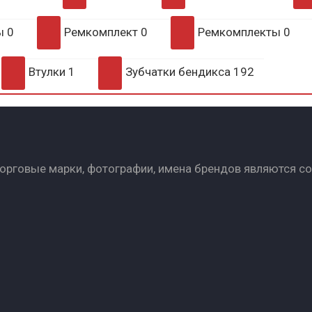
ры
0
Ремкомплект
0
Ремкомплекты
0
Втулки
1
Зубчатки бендикса
192
Торговые марки, фотографии, имена брендов являются с