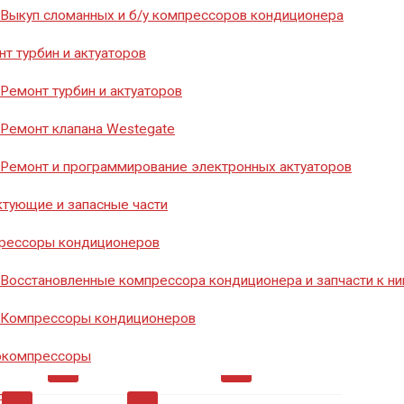
8 (351) 776-20-40
Выкуп сломанных и б/у компрессоров кондиционера
т турбин и актуаторов
Ремонт турбин и актуаторов
Заказать звонок
Ремонт клапана Westegate
Ремонт и программирование электронных актуаторов
тующие и запасные части
рессоры кондиционеров
Восстановленные компрессора кондиционера и запчасти к н
мосты
0
Диоды
0
Инструмент
26
Компрессоры кондиционеров
окомпрессоры
ры
0
Ремкомплект
0
Ремкомплекты
0
нии