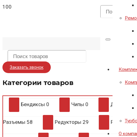
Ремон
Заказать звонок
Комплек
Категории товаров
Комп
Бендиксы
0
Чипы
0
Диодные 
Турб
Разъемы
58
Редукторы
29
Регулято
О компа