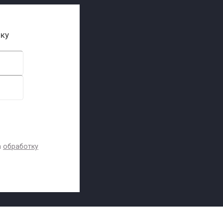
ику
а
обработку