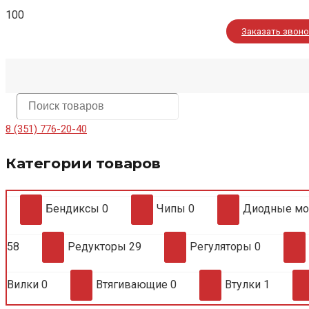
Заказать звон
8 (351) 776-20-40
Категории товаров
Бендиксы
0
Чипы
0
Диодные м
58
Редукторы
29
Регуляторы
0
Вилки
0
Втягивающие
0
Втулки
1