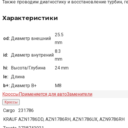
Также проводим диагностику и восстановление турбин, г
Характеристики
25.5
od:
Диаметр внешний
mm
8.3
id:
Диаметр внутрений
mm
hi:
Высота/Глубина
24 mm
le:
Длина
b+:
Диаметр B+
M8
Кроссы
Применяется для авто
Заменители
Кроссы
Cargo
231786
KRAUF
AZN1786DD, AZN1786RH, AZN1786UX, AZN9786RH