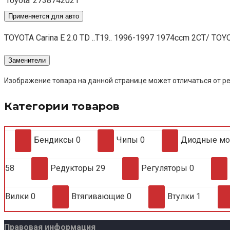
Toyota
2738742021
Применяется для авто
TOYOTA Carina E 2.0 TD ..T19.. 1996-1997 1974ccm 2CT/ TO
Заменители
Изображение товара на данной странице может отличаться от ре
Категории товаров
Бендиксы
0
Чипы
0
Диодные м
58
Редукторы
29
Регуляторы
0
Вилки
0
Втягивающие
0
Втулки
1
Правовая информация