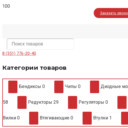
Заказать звон
8 (351) 776-20-40
Категории товаров
Бендиксы
0
Чипы
0
Диодные м
58
Редукторы
29
Регуляторы
0
Вилки
0
Втягивающие
0
Втулки
1