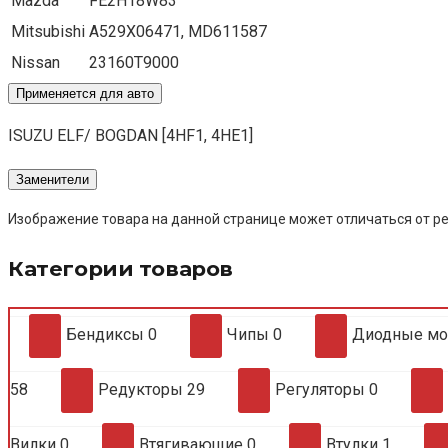
Mazda
FE2H18W83
Mitsubishi
A529X06471, MD611587
Nissan
23160T9000
Применяется для авто
ISUZU ELF/ BOGDAN [4HF1, 4HE1]
Заменители
Изображение товара на данной странице может отличаться от ре
Категории товаров
Бендиксы
0
Чипы
0
Диодные м
58
Редукторы
29
Регуляторы
0
Вилки
0
Втягивающие
0
Втулки
1