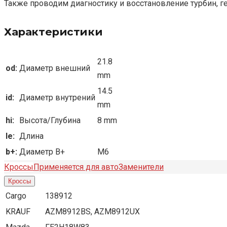
Также проводим диагностику и восстановление турбин, г
Характеристики
21.8
od:
Диаметр внешний
mm
14.5
id:
Диаметр внутрений
mm
hi:
Высота/Глубина
8 mm
le:
Длина
b+:
Диаметр B+
M6
Кроссы
Применяется для авто
Заменители
Кроссы
Cargo
138912
KRAUF
AZM8912BS, AZM8912UX