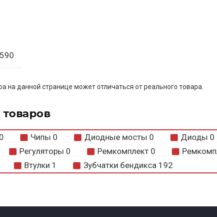
590
а на данной странице может отличаться от реального товара.
 товаров
0
Чипы
0
Диодные мосты
0
Диоды
0
Регуляторы
0
Ремкомплект
0
Ремкомп
Втулки
1
Зубчатки бендикса
192