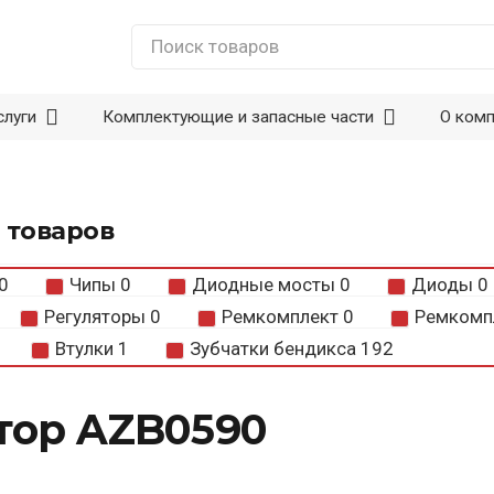
слуги
Комплектующие и запасные части
О ком
 товаров
0
Чипы
0
Диодные мосты
0
Диоды
0
Регуляторы
0
Ремкомплект
0
Ремкомп
Втулки
1
Зубчатки бендикса
192
тор AZB0590