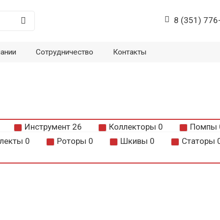
8 (351) 776
пании
Сотрудничество
Контакты
Инструмент
26
Коллекторы
0
Помпы
лекты
0
Роторы
0
Шкивы
0
Статоры