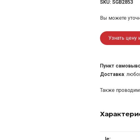
SKU:
SGB2853
Вы можете уточн
Узнать цену 
Пункт самовыв
Доставка
: любо
Также проводим 
Характери
le: