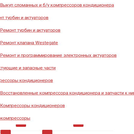
8 (351) 776-20-40
Выкуп сломанных и б/у компрессоров кондиционера
т турбин и актуаторов
Ремонт турбин и актуаторов
Заказать звонок
Ремонт клапана Westegate
Ремонт и программирование электронных актуаторов
тующие и запасные части
рессоры кондиционеров
Восстановленные компрессора кондиционера и запчасти к н
мосты
0
Диоды
0
Инструмент
26
Компрессоры кондиционеров
окомпрессоры
ры
0
Ремкомплект
0
Ремкомплекты
0
нии