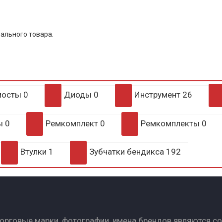
ального товара.
мосты
0
Диоды
0
Инструмент
26
ры
0
Ремкомплект
0
Ремкомплекты
0
Втулки
1
Зубчатки бендикса
192
Торговые марки, фотографии, имена брендов являются с