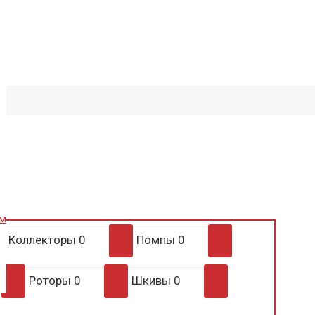
им
Коллекторы
0
Помпы
0
Роторы
0
Шкивы
0