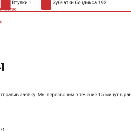
Втулки
1
Зубчатки бендикса
192
ичество
ы
1
тправив заявку. Мы перезвоним в течение 15 минут в ра
Б/1