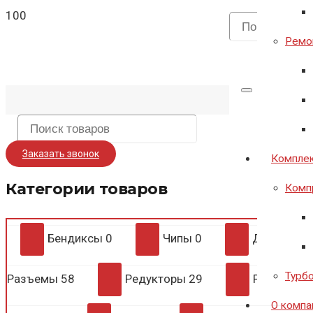
Ремон
Заказать звонок
Комплек
Категории товаров
Комп
Бендиксы
0
Чипы
0
Диодные 
Турб
Разъемы
58
Редукторы
29
Регулято
О компа