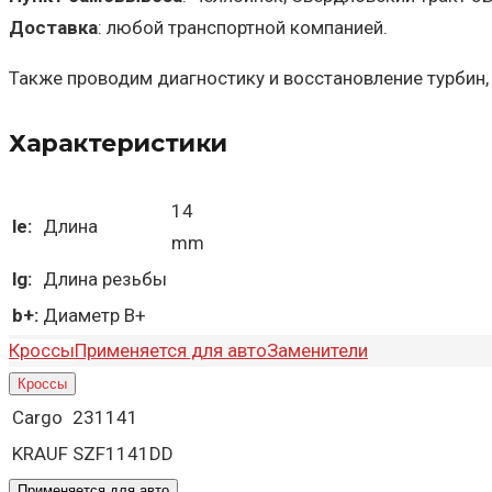
Доставка
: любой транспортной компанией.
Также проводим диагностику и восстановление турбин,
Характеристики
14
le:
Длина
mm
lg:
Длина резьбы
b+:
Диаметр B+
Кроссы
Применяется для авто
Заменители
Кроссы
Cargo
231141
KRAUF
SZF1141DD
Применяется для авто