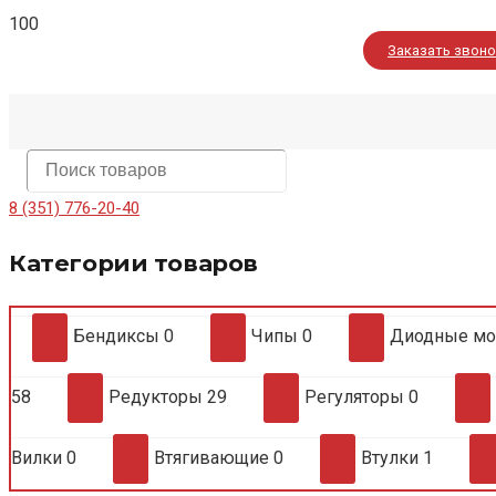
Заказать звон
8 (351) 776-20-40
Категории товаров
Бендиксы
0
Чипы
0
Диодные м
58
Редукторы
29
Регуляторы
0
Вилки
0
Втягивающие
0
Втулки
1