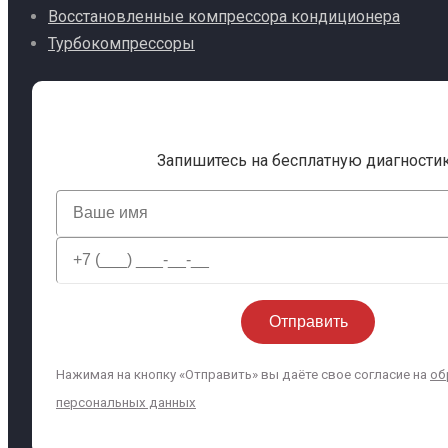
Восстановленные компрессора кондиционера
Турбокомпрессоры
Запишитесь на бесплатную диагности
Нажимая на кнопку «Отправить» вы даёте свое согласие на
об
персональных данных