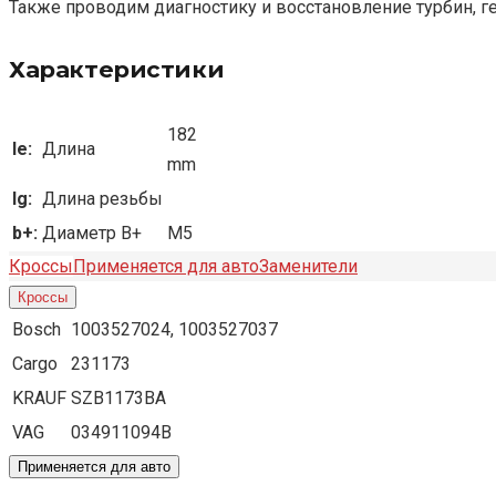
Также проводим диагностику и восстановление турбин, г
Характеристики
182
le:
Длина
mm
lg:
Длина резьбы
b+:
Диаметр B+
M5
Кроссы
Применяется для авто
Заменители
Кроссы
Bosch
1003527024, 1003527037
Cargo
231173
KRAUF
SZB1173BA
VAG
034911094B
Применяется для авто