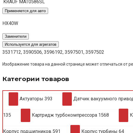
KRAUF
MAT0586SL
Применяется для авто
HX40W
Заменители
Используется для агрегатов
3531712, 3590506, 3596192, 3597501, 3597502
Изображение товара на данной странице может отличаться от ре
Категории товаров
Актуаторы
393
Датчик вакуумного приво
135
Картридж турбокомпрессора
1568
К
Корпус подшипников
591
Корпус турбины
64